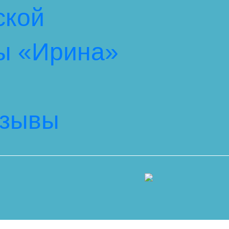
ской
ы «Ирина»
тзывы