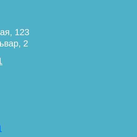
ая, 123
ьвар, 2
1
а