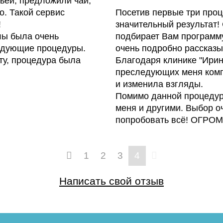
ьей, предложили чай,
о. Такой сервис
Посетив первые три проц
!
значительный результат!
лы была очень
подбирает Вам программу
ледующие процедуры.
очень подробно рассказы
ту, процедура была
Благодаря клинике "Ирин
преследующих меня комп
и изменила взгляды.
Помимо данной процедур
меня и другими. Выбор о
попробовать всё! ОГР
1
2
3
4
Написать свой отзыв