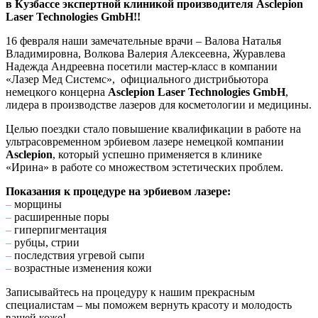
в Кузбассе экспертной клиникой производителя Asclepion
Laser Technologies GmbH!!
16 февраля наши замечательные врачи –
Валова Наталья
Владимировна
,
Волкова Валерия Алексеевна
,
Журавлева
Надежда Андреевна
посетили мастер-класс в компании
«Лазер Мед Системс», официального дистрибьютора
немецкого концерна
Asclepion Laser Technologies GmbH
,
лидера в производстве лазеров для косметологии и медицины.
Целью поездки стало повышение квалификации в работе на
ультрасовременном эрбиевом лазере немецкой компании
Asclepion
, который успешно применяется в клинике
«Ирина» в работе со множеством эстетических проблем.
Показания к процедуре на эрбиевом лазере:
–
морщины
–
расширенные поры
–
гиперпигментация
–
рубцы, стрии
–
последствия угревой сыпи
–
возрастные изменения кожи
Записывайтесь на процедуру к нашим прекрасным
специалистам – мы поможем вернуть красоту и молодость
вашей коже!