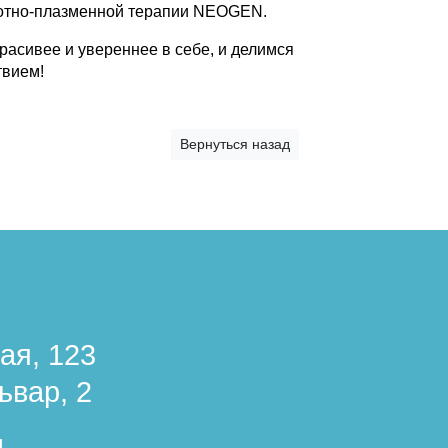
зотно-плазменной терапии NEOGEN.
красивее и увереннее в себе, и делимся
твием!
Вернуться назад
ая, 123
ьвар, 2