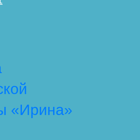
1
а
ской
ы «Ирина»