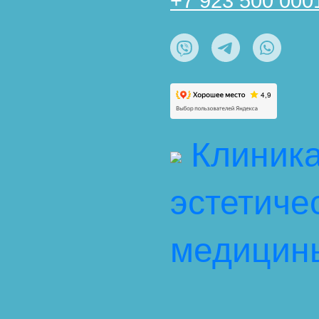
+7 923 500 000
Клиник
эстетиче
медицин