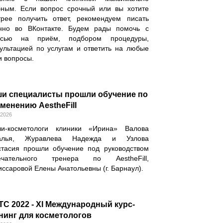
бным. Если вопрос срочный или вы хотите
трее получить ответ, рекомендуем писать
нно во ВКонтакте. Будем рады помочь с
исью на приём, подбором процедуры,
сультацией по услугам и ответить на любые
и вопросы.
и специалисты прошли обучение по
менению AestheFill
.2026
чи-косметологи клиники «Ирина» Валова
алья, Журавлева Надежда и Узлова
стасия прошли обучение под руководством
ечательного тренера по AestheFill,
ссаровой Елены Анатольевны (г. Барнаул).
TC 2022 - XI Международный курс-
нинг для косметологов