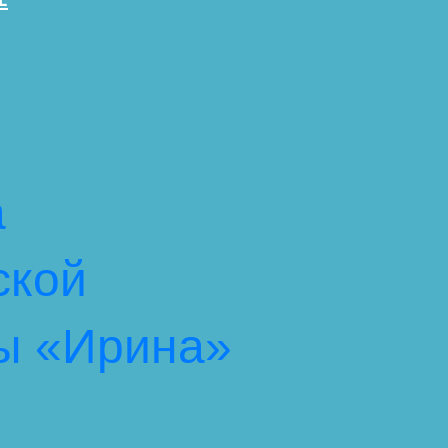
а
ской
ы «Ирина»