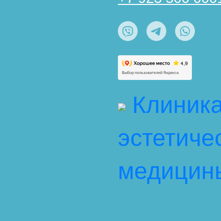
Клиник
эстетиче
медицин