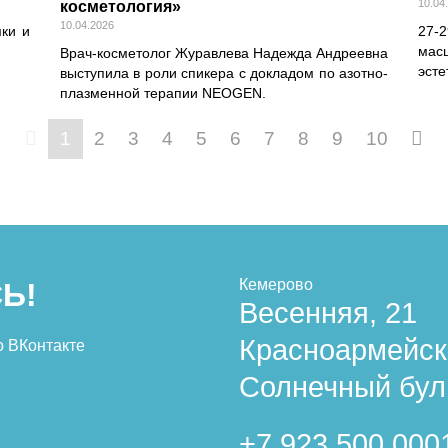
10.04
косметология»
10.04.2026
ки и
27-
мас
Врач-косметолог Журавлева Надежда Андреевна
эст
выступила в роли спикера с докладом по азотно-
плазменной терапии NEOGEN.
1
2
3
4
5
6
7
8
9
10
Кемерово
Ь!
Весенняя, 21
Красноармейск
о ВКонтакте
Солнечный бул
+7 923 500 000