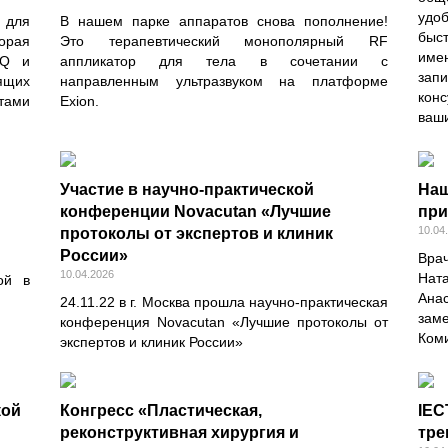
удо
 для
В нашем парке аппаратов снова пополнение!
быс
орая
Это терапевтический монополярный RF
име
iQ и
аппликатор для тела в сочетании с
зап
ящих
направленным ультразвуком на платформе
кон
нтами
Exion.
ваш
Участие в научно-практической
Наш
конференции Novacutan «Лучшие
при
10.04
протоколы от экспертов и клиник
России»
Вра
10.04.2026
Нат
ой в
Ана
24.11.22 в г. Москва прошла научно-практическая
зам
конференция Novacutan «Лучшие протоколы от
Коми
экспертов и клиник России»
кой
Конгресс «Пластическая,
IEC
реконструктивная хирургия и
тре