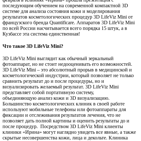
последующим обучением на современной компактной 3D
системе для анализа состояния кожи и моделирования
результатов косметологических процедур 3D LifeViz Mini от
французского бренда Quantificare. Аппаратов 3D LifeViz Mini
по всей России насчитывается всего порядка 15 штук, а в
Кузбассе эта система единственная!
Что такое 3D LifeViz Mini?
3D LifeViz Mini выглядит как обычный зеркальный
фотоаппарат, но не стоит недооценивать его возможностей.
3D LifeViz Mini – это абсолютный прорыв в медицинской и
косметологической индустрии, который позволяет не только
сравнить результат до и после процедуры, но и
визуализировать
желаемый результат. 3D LifeViz Mini
представляет собой портативную систему,
объединяющую анализ кожи и 3D визуализацию.
Большинство косметологических клиник в своей работе
используют мобильные телефоны или фотоаппараты для
фиксации и отслеживания результатов лечения, что не
позволяет дать полной картины и оценить результаты до и
после процедур. Посредством 3D LifeViz Mini клиенты
клиники «Ирина» могут наглядно увидеть все явные, а также
скрытые несовершенства кожи, лица и декольте. Клиника